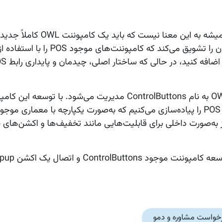
در Odoo 19، پیاده‌سازی یک کامپوننت سفارشی برای POS همیشه به این معن
بخش دکمه‌های کنترلی POS خودش توسط یک کامپوننت OWL به نام ControlButtons مدیریت می‌شود
ه‌صورت داخلی برای قابلیت‌هایی مانند تخفیف‌ها و اکشن‌های 
خواست مشاوره و دمو