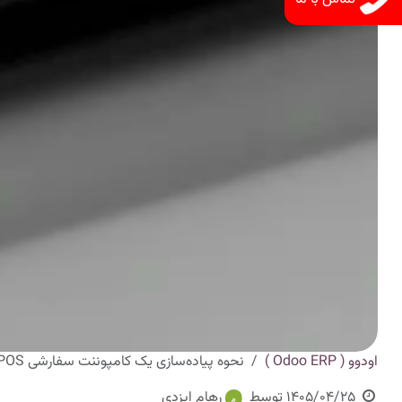
اودوو ( Odoo ERP )
نحوه پیاده‌سازی یک کامپوننت سفارشی POS در Odoo 19
1405/04/25
توسط
رهام ایزدی