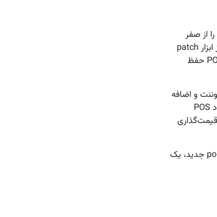
ا نیست که باید یک کامپوننت OWL کاملاً جدید را از صفر
بسازید. در بسیاری از سناریوهای واقعی، اودوو توسعه‌دهندگان را تشویق می‌کند که کامپوننت‌های موجود POS را با استفاده از ابزار patch
توسعه دهند. این روش به شما اجازه می‌دهد رفتار جدیدی را اضافه کنید، در حالی که ساختار اصلی، چیدمان و پایداری رابط POS حفظ
. با توسعه این کامپوننت و اضافه
کردن اکشن‌های جدید به آن، در واقع یک کامپوننت سفارشی POS را پیاده‌سازی می‌کنیم که به‌صورت یکپارچه با معماری موجود POS
قیمت‌گذاری
در این مقاله نشان می‌دهیم چگونه می‌توان در Odoo 19 با توسعه کامپوننت موجود ControlButtons و اتصال یک اکشن popup جدید، یک