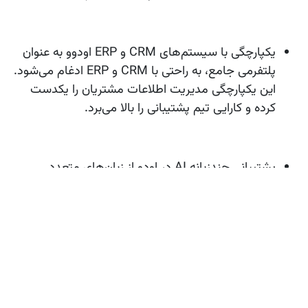
یکپارچگی با سیستم‌های CRM و ERP
اودوو به عنوان
پلتفرمی جامع، به راحتی با CRM و ERP ادغام می‌شود.
این یکپارچگی مدیریت اطلاعات مشتریان را یکدست
کرده و کارایی تیم پشتیبانی را بالا می‌برد.
پشتیبانی چندزبانه
AI در اودو از زبان‌های متعدد
پشتیبانی کرده و مکالمات را به صورت native پردازش
می‌کند. این ویژگی برای کسب‌وکارهای جهانی یک مزیت
رقابتی است.
گزارش‌گیری و تحلیل عملکرد
مرکز تماس هوشمند اودو
ابزارهای پیشرفته‌ای برای گزارش‌گیری ارائه می‌دهد، که