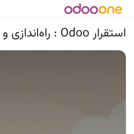
رش به محتوا
بلاگ
اودو
خرید Odoo
استقرار Odoo : راه‌اندازی و بهینه‌سازی اودوو