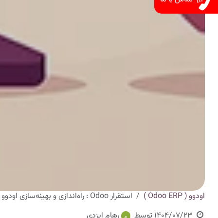
اودوو ( Odoo ERP )
استقرار Odoo : راه‌اندازی و بهینه‌سازی اودوو
1404/07/23
توسط
رهام ایزدی