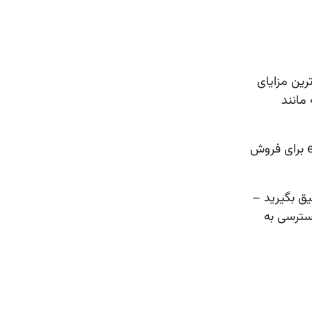
یشرفته مانند
با ماژول‌های یکپارچه‌ای مانند CRM برای مدیریت روابط مشتری، HR برای منابع انسانی و حتی eCommerce برای فروش
قیق بگیرید –
سترسی به