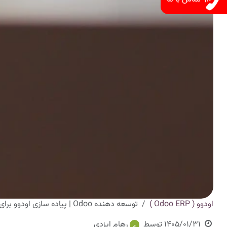
اودوو ( Odoo ERP )
توسعه دهنده Odoo | پیاده سازی اودوو برای شما
1405/01/31
توسط
رهام ایزدی