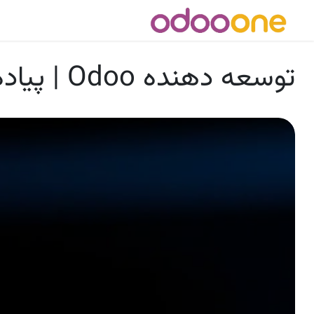
رش به محتوا
بلاگ
اودو
خرید Odoo
توسعه دهنده Odoo | پیاده سازی اودوو برای شما