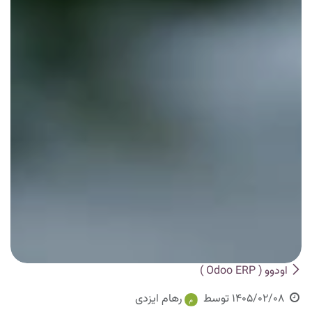
اودوو ( Odoo ERP )
1405/02/08
توسط
رهام ایزدی