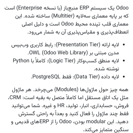
Odoo یک سیستم ERP منبع‌باز (با نسخه Enterprise) است
که بر پایه
معماری سه‌لایه (Multitier)
ساخته شده. این
معماری قلب تپنده محیط Odoo است و دلیل اصلی
انعطاف‌پذیری و مقیاس‌پذیری آن به شمار می‌رود.
لایه ارائه (Presentation Tier):
رابط کاربری وب‌بیس
مدرن مبتنی بر OWL (Odoo Web Library).
لایه منطق کسب‌وکار (Logic Tier):
کاملاً با Python
نوشته شده.
لایه داده (Data Tier):
فقط PostgreSQL.
همه چیز حول
ماژول‌ها (Modules)
می‌چرخد. هر ماژول
مثل یک اتاق مستقل اما کاملاً متصل به بقیه است: CRM،
فروش، حسابداری، انبار، تولید، HR و غیره. شما می‌توانید
فقط چند ماژول را فعال کنید و بعداً به راحتی گسترش
دهید. این modular بودن، Odoo را از ERPهای قدیمی و
سنگین متمایز می‌کند.