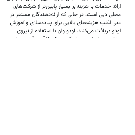
ارائه خدمات با هزینه‌ای بسیار پایین‌تر از شرکت‌های
محلی دبی است. در حالی که ارائه‌دهندگان مستقر در
دبی اغلب هزینه‌های بالایی برای پیاده‌سازی و آموزش
اودو دریافت می‌کنند، اودو وان با استفاده از نیروی
متخصص ایرانی و مدل کسب‌وکار کارآمد، قیمت‌های
مقرون‌به‌صرفه‌ای ارائه می‌دهد. این ویژگی به ویژه برای
کسب‌وکارهای کوچک و متوسط در دبی که به دنبال
کاهش هزینه‌ها هستند، جذاب است.
بومی‌سازی برای بازار دبی 🏙️
اودو وان نسخه‌ای از Odoo
را ارائه می‌دهد که کاملاً برای بازار دبی محلی‌سازی شده
است.
این محلی‌سازی شامل موارد زیر است:
تطبیق با قوانین مالیاتی 📈
: محاسبه VAT مطابق