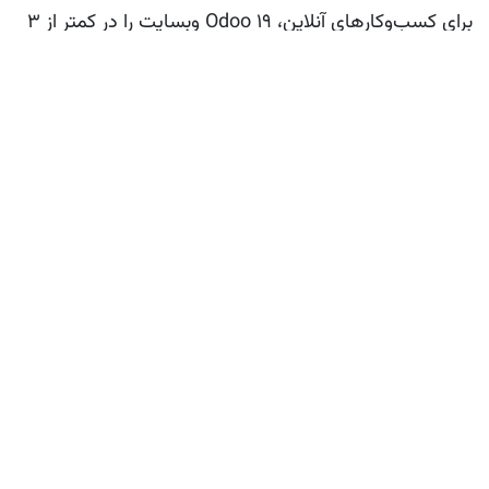
برای کسب‌وکارهای آنلاین،
Odoo 19
وبسایت را در کمتر از ۳
دقیقه می‌سازد!
۴. انبارداری، تولید و خرید
انبارداری در
اودوو 19
با بارکد اپ بازطراحی‌شده، کارآمدتر
است.
چندمرحله‌ای لجستیک
: دریافت → کنترل کیفیت →
ذخیره. کاربرد: انبارهای بزرگ می‌توانند جریان را بدون
توقف مدیریت کنند.
Batch Transfers
: چندین سفارش را همزمان پیکینگ
کنید. مزایا: در زمان پیک فروش، سرعت را دوبرابر
می‌کند.
MTO ساده
: چک‌باکس واحد برای فعال‌سازی. مثال: