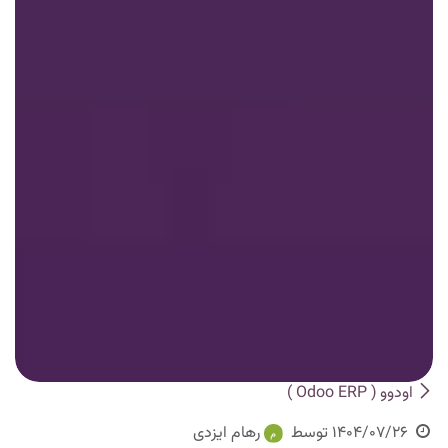
اودوو ( Odoo ERP )
1404/07/26
توسط
رهام ایزدی