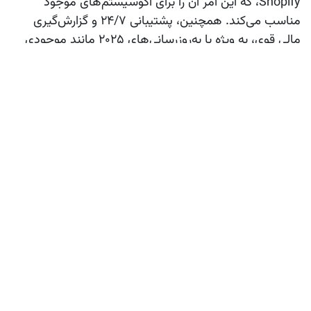
Shopify، که این امر آن را برای اکوسیستم‌های موجود
مناسب می‌کند. همچنین، پشتیبانی ۲۴/۷ و گزارش‌گیری
مالی قوی، به ویژه با به‌روزرسانی‌های ۲۰۲۵ مانند موجودی
زنده و ورود خودکار قبوض، از نقاط قوت Xero به شمار
می‌رود. اما معایب آن شامل محدودیت در ویژگی‌های ERP
مانند مدیریت تولید یا انبار است، که برای شرکت‌های
پیچیده‌تر کافی نیست. علاوه بر این، مدل قیمت‌گذاری
ماهانه بدون نسخه رایگان می‌تواند برای استارت‌آپ‌ها با
بودجه محدود مشکل‌ساز باشد، و برخی کاربران از کمبود عمق
در سفارشی‌سازی گلایه دارند، هرچند ادغام‌های آن این نقص
را تا حدی جبران می‌کند.
رابط کاربری و سهولت استفاده: کدام یک
کاربرپسندتر است؟